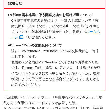
お知らせ
令和8年熊本地震に伴う配送交換のお届け遅延について
令和8年熊本地震の影響により、一部の地域において「故
障交換サービス（配送）」に配送停止、配送遅延が発生し
ております。対象地域は配送会社（佐川急便）の
ホームペ
ージ
よりご確認ください。
iPhone 17eへの交換受付について
現在、My Y!mobileでのiPhone 17eへの交換受付を一時停
止しております。
他機種への交換はMy Y!mobileにて引き続きお手続き可能
です。iPhone 17eをご希望のお客さまは、お手数ですがワ
イモバイルショップにてお申し込みください。なお、在庫
状況によりお取り寄せとなる場合がございます。あらかじ
めご了承ください。
「故障安心パックプレミアム」「故障安心パックプラス」にご契
約ならご利用中のスマートフォンが故障した際、
My Y!mobile /ワイモバイルショップからのお申し込みで、新品同