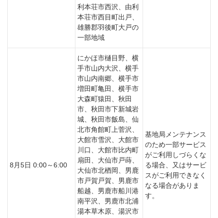
利本荘市西沢、由利
本荘市西目町出戸、
雄勝郡羽後町大戸の
一部地域
にかほ市樋目野、横
手市山内大沢、横手
市山内南郷、横手市
増田町亀田、横手市
大森町猿田、秋田
市、秋田市下新城岩
城、秋田市飯島、仙
北市角館町上菅沢、
基地局メンテナンス
大館市雪沢、大館市
のため一部サービス
川口、大館市比内町
がご利用しづらくな
扇田、大仙市戸蒔、
8月5日 0:00～6:00
る場合、又はサービ
大仙市北楢岡、男鹿
スがご利用できなく
市戸賀戸賀、男鹿市
なる場合がありま
船越、男鹿市船川港
す。
南平沢、男鹿市北浦
湯本草木原、湯沢市