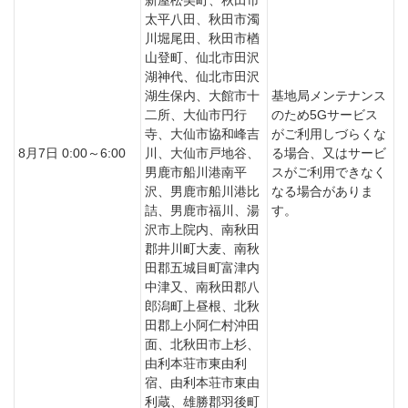
太平八田、秋田市濁
川堀尾田、秋田市楢
山登町、仙北市田沢
湖神代、仙北市田沢
湖生保内、大館市十
基地局メンテナンス
二所、大仙市円行
のため5Gサービス
寺、大仙市協和峰吉
がご利用しづらくな
8月7日 0:00～6:00
川、大仙市戸地谷、
る場合、又はサービ
男鹿市船川港南平
スがご利用できなく
沢、男鹿市船川港比
なる場合がありま
詰、男鹿市福川、湯
す。
沢市上院内、南秋田
郡井川町大麦、南秋
田郡五城目町富津内
中津又、南秋田郡八
郎潟町上昼根、北秋
田郡上小阿仁村沖田
面、北秋田市上杉、
由利本荘市東由利
宿、由利本荘市東由
利蔵、雄勝郡羽後町