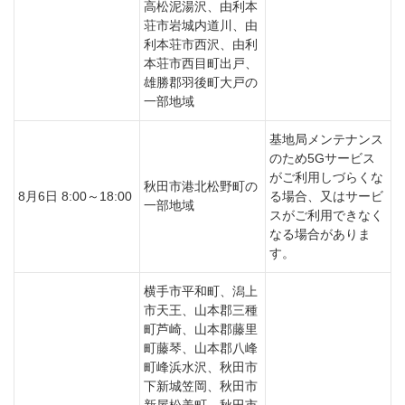
高松泥湯沢、由利本
荘市岩城内道川、由
利本荘市西沢、由利
本荘市西目町出戸、
雄勝郡羽後町大戸の
一部地域
基地局メンテナンス
のため5Gサービス
がご利用しづらくな
秋田市港北松野町の
8月6日 8:00～18:00
る場合、又はサービ
一部地域
スがご利用できなく
なる場合がありま
す。
横手市平和町、潟上
市天王、山本郡三種
町芦崎、山本郡藤里
町藤琴、山本郡八峰
町峰浜水沢、秋田市
下新城笠岡、秋田市
新屋松美町、秋田市