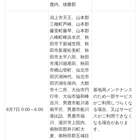
鹿内、雄勝郡
潟上市天王、山本郡
三種町芦崎、山本郡
藤里町藤琴、山本郡
八峰町峰浜水沢、秋
田市下新城笠岡、秋
田市新屋松美町、秋
田市太平八田、秋田
市濁川堀尾田、秋田
市楢山登町、仙北市
田沢湖神代、仙北市
田沢湖生保内、大館
市十二所、大仙市円
基地局メンテナンス
行寺、大仙市協和峰
のため一部サービス
吉川、男鹿市船川港
がご利用しづらくな
8月7日 0:00～6:00
南平沢、男鹿市船川
る場合、又はサービ
港比詰、男鹿市福
スがご利用できなく
川、湯沢市上院内、
なる場合がありま
南秋田郡井川町大
す。
麦、南秋田郡五城目