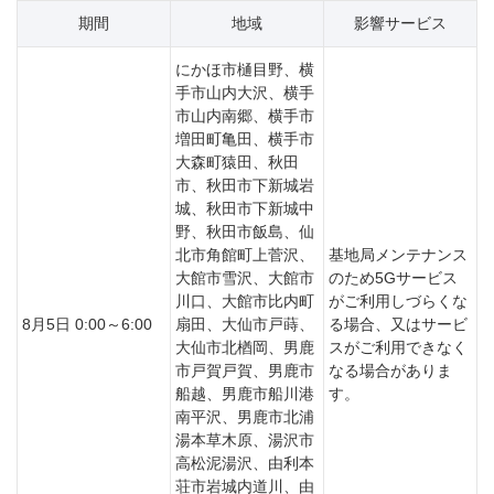
期間
地域
影響サービス
にかほ市樋目野、横
手市山内大沢、横手
市山内南郷、横手市
増田町亀田、横手市
大森町猿田、秋田
市、秋田市下新城岩
城、秋田市下新城中
野、秋田市飯島、仙
北市角館町上菅沢、
基地局メンテナンス
大館市雪沢、大館市
のため5Gサービス
川口、大館市比内町
がご利用しづらくな
8月5日 0:00～6:00
扇田、大仙市戸蒔、
る場合、又はサービ
大仙市北楢岡、男鹿
スがご利用できなく
市戸賀戸賀、男鹿市
なる場合がありま
船越、男鹿市船川港
す。
南平沢、男鹿市北浦
湯本草木原、湯沢市
高松泥湯沢、由利本
荘市岩城内道川、由