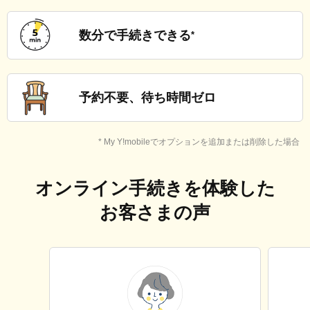
の
方
数分で
手続きできる
*
・
心
配
な
方
予約不要、
待ち時間ゼロ
に
お
す
* My Y!mobileでオプションを追加または削除した場合
す
め
オンライン手続きを体験した
お客さまの声