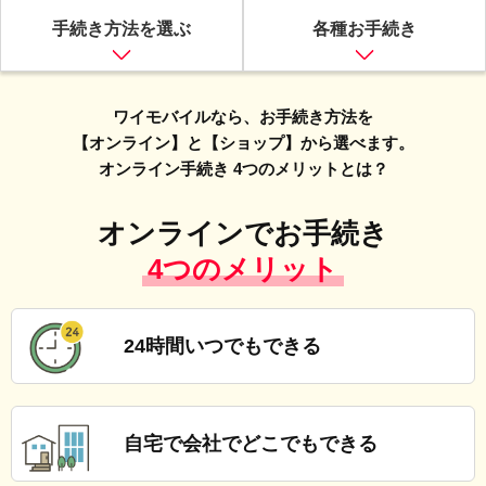
ン
手続き方法を選ぶ
各種お手続き
手
続
き
ガ
ワイモバイルなら、お手続き方法を
イ
【オンライン】と【ショップ】から選べます。
ド
オンライン手続き 4つのメリットとは？
オ
ン
オンラインでお手続き
ラ
イ
4つのメリット
ン
で
の
手
24時間
いつでもできる
続
き
が
初
自宅で会社で
どこでもできる
め
て