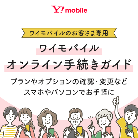
初
め
て
で
も
大
丈
夫
！
ワ
イ
モ
バ
イ
ル
オ
ン
ラ
イ