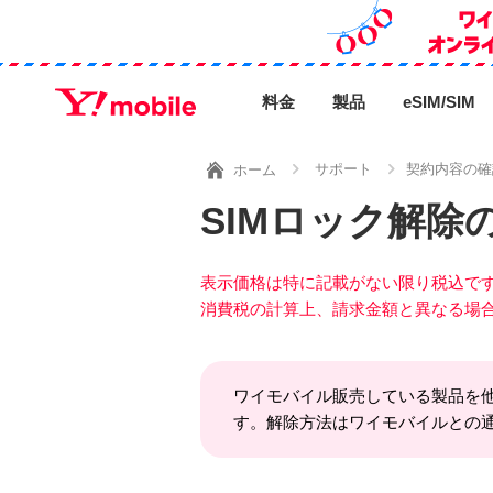
料金
製品
eSIM/SIM
サポート
契約内容の確
ホーム
SIMロック解除
表示価格は特に記載がない限り税込で
消費税の計算上、請求金額と異なる場
ワイモバイル販売している製品を他
す。解除方法はワイモバイルとの