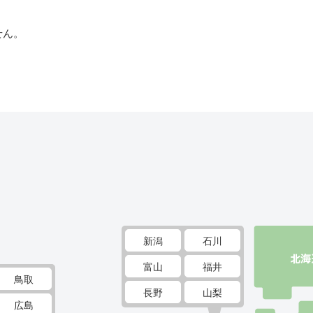
せん。
新潟
石川
富山
福井
鳥取
長野
山梨
広島