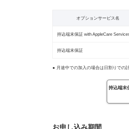
オプション
サービス名
持込端末保証 with AppleCare Service
持込端末保証
●
月途中での加入の場合は日割りでの
持込端末保証 
お申し込み期間