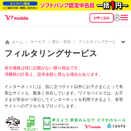
お申し込み
SEARCH
料金
製品
サービス
サポート
eSIM/SIM
サービス
安心・安全
フィルタリングサービス
ホーム
フィルタリングサービス
表示価格は特に記載がない限り税込です。
消費税の計算上、請求金額と異なる場合があります。
インターネットには、役に立つサイト以外にお子さまにとって有
害なサイトも、数多く存在しています。ワイモバイルでは、お子
さまが安全かつ安心してインターネットを利用できるよう、有害
サイトへのアクセスをブロックします。