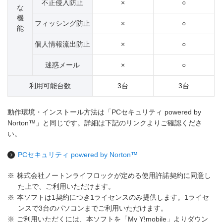
不正侵入防止
×
○
な
機
フィッシング防止
×
○
能
個人情報流出防止
×
○
迷惑メール
×
○
利用可能台数
3台
3台
動作環境・インストール方法は「PCセキュリティ powered by
Norton™」と同じです。詳細は下記のリンクよりご確認くださ
い。
PCセキュリティ powered by Norton™
※
株式会社ノートンライフロックが定める使用許諾契約に同意し
た上で、ご利用いただけます。
※
本ソフトは1契約につき1ライセンスのみ提供します。1ライセ
ンスで3台のパソコンまでご利用いただけます。
※
ご利用いただくには、本ソフトを「My Y!mobile」よりダウン