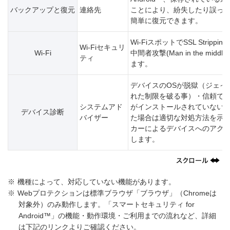
バックアップと復元
連絡先
ことにより、紛失したり誤っ
簡単に復元できます。
Wi-FiスポットでSSL Stripping
Wi-Fiセキュリ
Wi-Fi
中間者攻撃(Man in the midd
ティ
ます。
デバイスのOSが脱獄（ジェイ
れた制限を破る事）・信頼でき
システムアド
がインストールされていない
デバイス診断
バイザー
た場合は適切な対処方法を示
カーによるデバイスへのアク
します。
※
機種によって、対応していない機能があります。
※
Webプロテクションは標準ブラウザ「ブラウザ」（Chromeは
対象外）のみ動作します。「スマートセキュリティ for
Android™」の機能・動作環境・ご利用までの流れなど、詳細
は下記のリンクよりご確認ください。