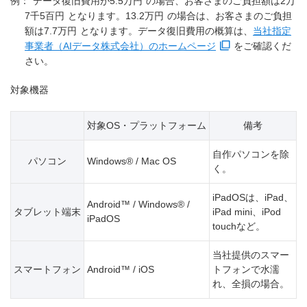
例：
データ復旧費用が
5.5万円
の場合、お客さまのご負担額は
2万
7千5百円
となります。
13.2万円
の場合は、お客さまのご負担
額は
7.7万円
となります。データ復旧費用の概算は、
当社指定
事業者（AIデータ株式会社）のホームページ
をご確認くだ
さい。
対象機器
対象OS・プラットフォーム
備考
自作パソコンを除
パソコン
Windows® / Mac OS
く。
iPadOSは、iPad、
Android™ / Windows® /
タブレット端末
iPad mini、iPod
iPadOS
touchなど。
当社提供のスマー
スマートフォン
Android™ / iOS
トフォンで水濡
れ、全損の場合。