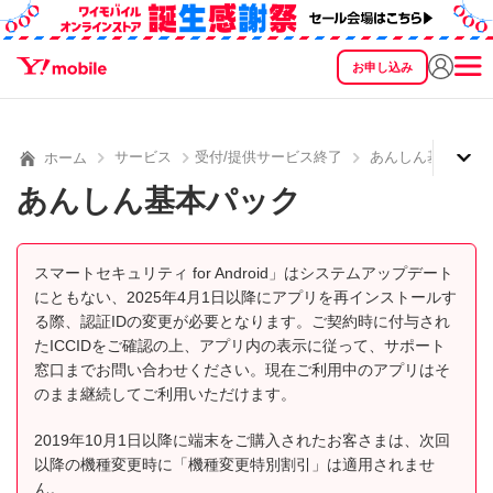
お申し込み
SEARCH
料金
製品
サービス
サポート
eSIM/SIM
サービス
受付/提供サービス終了
あんしん基本パッ
ホーム
あんしん基本パック
スマートセキュリティ for Android」はシステムアップデート
にともない、2025年4月1日以降にアプリを再インストールす
る際、認証IDの変更が必要となります。ご契約時に付与され
たICCIDをご確認の上、アプリ内の表示に従って、サポート
窓口までお問い合わせください。現在ご利用中のアプリはそ
のまま継続してご利用いただけます。
2019年10月1日以降に端末をご購入されたお客さまは、次回
以降の機種変更時に「機種変更特別割引」は適用されませ
ん。