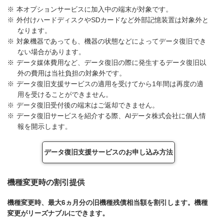
※
本オプションサービスに加入中の端末が対象です。
※
外付けハードディスクやSDカードなど外部記憶装置は対象外と
なります。
※
対象機器であっても、機器の状態などによってデータ復旧でき
ない場合があります。
※
データ媒体費用など、データ復旧の際に発生するデータ復旧以
外の費用は当社負担の対象外です。
※
データ復旧支援サービスの適用を受けてから1年間は再度の適
用を受けることができません。
※
データ復旧受付後の端末はご返却できません。
※
データ復旧サービスを紹介する際、AIデータ株式会社に個人情
報を開示します。
データ復旧支援サービスのお申し込み方法
機種変更時の割引提供
機種変更時、最大6ヵ月分の旧機種残債相当額を割引します。機種
変更がリーズナブルにできます。