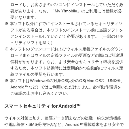
ロードし、お客さまのパソコンにインストールしていただく必
要があります。なお、「My Y!mobile」のご利用には登録が必
要となります。
※
本ソフト以外にすでにインストールされているセキュリティソ
フトがある場合は、本ソフトのインストール前に当該ソフトを
アンインストールしていただく必要があります。（一部のセキ
ュリティソフトを除く）
※
本ソフトのダウンロードおよびウィルス定義ファイルのダウン
ロードまたはウィルス定義ファイルの更新などの際には別途通
信料がかかります。なお、より安全なセキュリティ環境を提供
するため、本ソフト起動時には定期的かつ自動的にウィルス定
義ファイルの更新を行います。
※
本ソフトはWindows®の対象OS以外のOS(Mac OS®、UNIX®、
Android™など）ではご利用いただけません。必ず動作環境を
ご確認の上お申し込みください。
スマートセキュリティ for Android™
ウイルス対策に加え、遠隔データ消去などの盗難・紛失対策機能
や電話着信・SMS受信拒否など、Android™搭載端末をより安全で