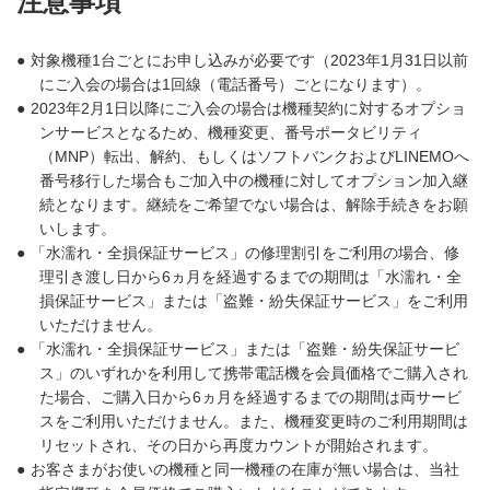
注意事項
●
対象機種1台ごとにお申し込みが必要です（2023年1月31日以前
にご入会の場合は1回線（電話番号）ごとになります）。
●
2023年2月1日以降にご入会の場合は機種契約に対するオプショ
ンサービスとなるため、機種変更、番号ポータビリティ
（MNP）転出、解約、もしくはソフトバンクおよびLINEMOへ
番号移行した場合もご加入中の機種に対してオプション加入継
続となります。継続をご希望でない場合は、解除手続きをお願
いします。
●
「水濡れ・全損保証サービス」の修理割引をご利用の場合、修
理引き渡し日から6ヵ月を経過するまでの期間は「水濡れ・全
損保証サービス」または「盗難・紛失保証サービス」をご利用
いただけません。
●
「水濡れ・全損保証サービス」または「盗難・紛失保証サービ
ス」のいずれかを利用して携帯電話機を会員価格でご購入され
た場合、ご購入日から6ヵ月を経過するまでの期間は両サービ
スをご利用いただけません。また、機種変更時のご利用期間は
リセットされ、その日から再度カウントが開始されます。
●
お客さまがお使いの機種と同一機種の在庫が無い場合は、当社