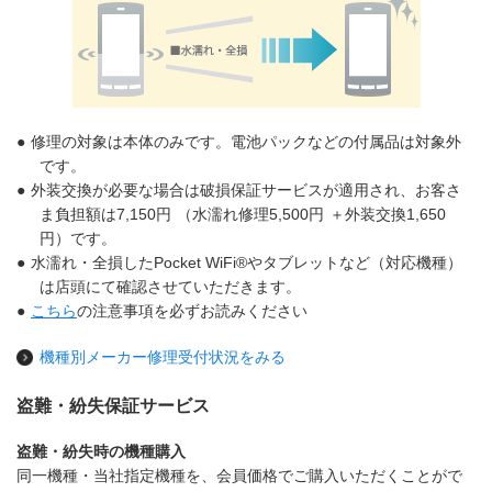
●
修理の対象は本体のみです。電池パックなどの付属品は対象外
です。
●
外装交換が必要な場合は破損保証サービスが適用され、お客さ
ま負担額は
7,150円
（水濡れ修理
5,500円
＋外装交換
1,650
円
）です。
●
水濡れ・全損したPocket WiFi®やタブレットなど（対応機種）
は店頭にて確認させていただきます。
●
こちら
の注意事項を必ずお読みください
機種別メーカー修理受付状況をみる
盗難・紛失保証サービス
盗難・紛失時の機種購入
同一機種・当社指定機種を、会員価格でご購入いただくことがで