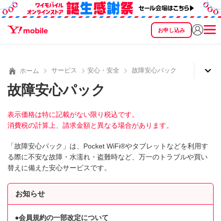
お申し込み
SEARCH
料金
製品
サービス
サポート
eSIM/SIM
サービス
安心・安全
故障安心パック
ホーム
故障安心パック
表示価格は特に記載がない限り税込です。
消費税の計算上、請求金額と異なる場合があります。
「故障安心パック」は、Pocket WiFi®やタブレットなどを利用す
る際に不安な故障・水濡れ・盗難時など、万一のトラブルや買い
替えに備えた安心サービスです。
お知らせ
会員規約の一部改定について