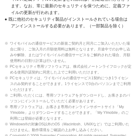
ます。なお、常に最新のセキュリティを保つために、定義ファ
イルの更新が行われます。
●
既に他社のセキュリティ製品がインストールされている場合は
アンインストールする必要があります。（一部製品を除く）
※
ワイモバイルの通信サービスの新規ご契約月と同月にご加入いただいた場
合に限り、ご加入月の月額使用料は無料となります。月途中でのお申し込
みや解除、またはワイモバイルの通信サービスをご解約された場合、月額
使用料の日割り計算は行いません。
※
PCセキュリティ専用ソフトウェアは、株式会社ノートンライフロックが定
める使用許諾契約に同意した上でご利用いただけます。
※
PCセキュリティは、ワイモバイルの通信サービス1契約につき1ライセン
スのみ契約することができます。1ライセンスで3台のパソコンまでご利用
いただけます。
※
ご利用いただくには、専用ソフトウェアをダウンロードし、お客さまのパ
ソコンにインストールしていただく必要があります。
※
専用ソフトウェアは、お客さま専用のオンラインサポートサイト「My
Y!mobile」よりダウンロードすることができます。「My Y!mobile」のご
利用には登録が必要となります。
※
Windows®の対象OS以外のOS（Macintosh、UNIXなど）ではご利用いた
だけません。動作環境をご確認の上お申し込みください。
※
Copyright © 2009 Symantec Corporation. All rights reserved. Symantec、