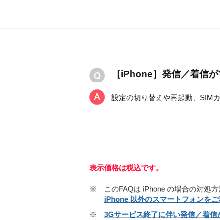
［iPhone］発信／着
設定の切り替えや再起動、SIM
表示価格は税込です。
※
このFAQは iPhone の場合の
iPhone 以外のスマートフォン
※
3Gサービス終了に伴い発信／着信