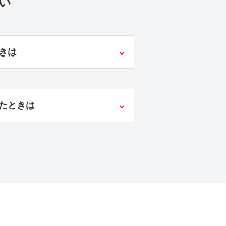
い
きは
れたときは