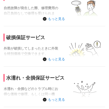
STREA
対象外機種
レット
自然故障が発生した際、修理費用の
自己負担なしで修理を受けられま
窓口：
す。
もっと見る
その場
※ジャパネッ
sens
店頭での交換
対象外機種
iPhoneは対象外
破損保証サービス
St
ませ
ご利用窓口
ワイモバイルショップ
い店で
外装が破損してしまったときに外装
店頭
を特別価格で交換できます。
お客さまご負担額
0円
ご利用窓口
もっと見る
窓口：M
ご自宅
水濡れおよび全損が原因で発生した対応機種のスマートフォン、
ヵ月目
タブレット等の故障および外装破損については、故障保証サー
iPhone、Car Wi-Fi、Battery
※交換
水濡れ・全損保証サービス
対象外機種
配送での交換
ビスの適用対象外になります。
Wi-Fiは対象外
でき
修理受付終了機種の場合は、「故障交換サービス」で交換や「水
水濡れ・全損などのトラブル時にお
ご利用窓口
ワイモバイルショップ
濡れ・全損保証サービス」で当社指定機種へ会員価格でご購入
得な価格で修理、もしくは同一機
いただくことが可能です。
種・当社指定機種を会員価格でご購
もっと見る
お客さまご負担額
最大1,650円
入できます。
機種別メーカー修理受付状況をみる
以下の