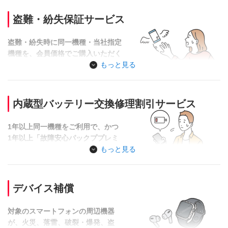
※交換
修理受付終了機種の場合は、「故障交換サービス」で交換（同等
お客さまご負担額
盗難・紛失保証サービス
お得な価格での修理のみiPhone
交換
機種）や「水濡れ・全損保証サービス」で当社指定機種へ会員
対象外機種
対象外（会員価格での購入は対
いた
価格でご購入いただくことが可能です。
象）
盗難・紛失時に同一機種・当社指定
機種を、会員価格でご購入いただく
機種別メーカー修理受付状況をみる
ご利用窓口
ワイモバイルショップ
ことができます。
もっと見る
＜機種ごとの交換代金＞
修理代金5,500円
iPhone 17e , iPhone 16 , iPhone 16e , iPhone 15 ,
お客さまご負担額
もしくは会員価格機種代金
iPhone 14 , iPhone 13 , iPhone 12 , iPhone SE（第
ご利用窓口
ワイモバイルショップ
内蔵型バッテリー交換修理割引サービス
3世代）
nubia Fold , Google Pixel 9a , OPPO Reno13 A ,
13,750円
修理の対象は本体のみです。電池パックなどの付属品は対象外で
お客さまご負担額
会員価格の機種代金
1年以上同一機種をご利用で、かつ
nubia Flip 2 , Google Pixel 8a , Google Pixel 8 ,
す。
1年以上「故障安心パックププレミ
Libero Flip , Google Pixel 7a , AQUOS sense6s ,
お客さまがお使いの機種と同一機種の在庫が無い場合は、当社指
水濡れ修理の際に、外装交換が必要な場合は破損保証サービスが
アム」を継続されている場合、1機
もっと見る
AQUOS sense5G , Xperia10 III
定機種を会員価格でご購入いただくことができます。
適用され、お客さま負担額は7,150円（水濡れ修理5,500円＋外
種につき1回、バッテリー交換の修
理代金が割引されます。
装交換1,650円）になります。
moto g66y 5G , AQUOS wish5 , OPPO Reno11 A ,
「水濡れ・全損保証サービス」または「盗難・紛失保証サービ
OPPO Reno9 A , かんたんスマホ3 , Android One
デバイス補償
11,000円
ス」のいずれかを利用して携帯電話機を会員価格でご購入され
水濡れ・全損したスマートフォン、タブレット等（対応機種）は
S10 , OPPO Reno7 A , Android One S9 , かんたん
iPhone以外のバッテリーが本体
た場合、ご購入日から6ヵ月を経過するまでの期間は両サービス
店頭にて状態を確認させていただきます。
スマホ2＋ , AQUOS sense3
対象機種
に内蔵されている（バッテリー
対象のスマートフォンの周辺機器
をご利用いただけません。また、機種変更時のご利用期間はリ
「水濡れ・全損保証サービス」の修理割引をご利用の場合、修理
の取り出しができない）機種
が、火災、落雷、破裂・爆発、盗
セットされ、その日から再度カウントが開始されます。
nubia Flip 3 , nubia S2 , OPPO A5 5G , かんたんス