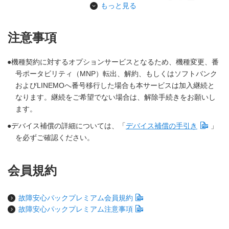
引き渡し日から6ヵ月を経過するまでの期間は「水濡れ・全損保
難、破損にあった場合に以下の範囲
もっと見る
マホ4 , Samsung Galaxy A25 5G , nubia S 5G ,
証サービス」または「盗難・紛失保証サービス」をご利用いた
ご利用窓口
ワイモバイルショップ
内（「対象トラブル」を参照）で補
OPPO A3 5G , らくらくスマートフォン a , moto
だけません。
償します。
g64y 5G , AQUOS wish4 , OPPO A79 5G , Libero
8,250円
割引金額超過分（割引金額
注意事項
お客さまご負担額
5G IV , AQUOS wish3 , moto g53y 5G , Libero 5G
お客さまがお使いの機種と同一機種の在庫が無い場合は、当社指
3,300円）
III , AQUOS wish2 , Xperia Ace III , AQUOS wish ,
定機種を会員価格でご購入いただくことができます。
スマー
Libero 5G II
機種契約に対するオプションサービスとなるため、機種変更、番
「水濡れ・全損保証サービス」または「盗難・紛失保証サービ
wat
内蔵型バッテリー交換修理割引サービスによる代金の割引は、保
号ポータビリティ（MNP）転出、解約、もしくはソフトバンク
カー、
ス」のいずれかを利用して携帯電話機を会員価格でご購入され
証書の保証規定に定められている有料修理対応可能期間内での
およびLINEMOへ番号移行した場合も本サービスは加入継続と
ご利用の機種を新品同等の同一機種と交換できます。同一機種の
・被保
た場合、ご購入日から6ヵ月を経過するまでの期間は両サービス
適用となります。
なります。継続をご希望でない場合は、解除手続きをお願いし
在庫がない場合、当社指定機種との交換になります。
機
をご利用いただけません。また、機種変更時のご利用期間はリ
ます。
・購入
セットされ、その日から再度カウントが開始されます。
在庫状況によっては、お客さまのご希望の交換機種の取り寄せと
対象機器
デバイス補償の詳細については、「
デバイス補償の手引き
」
・対象
なる場合があります。その際、ご利用まで1週間程度かかる場合
や
を必ずご確認ください。
機種別メーカー修理受付状況をみる
があります。
こ
交換は店頭での交換・配送での交換あわせて6ヵ月に1回までご利
会員規約
※対象
用できます。
※ご購
ACアダプタ等の付属品は交換の対象外です。
故障安心パックプレミアム会員規約
交換機は、端末本体のみのお届けとなります。充電ケーブルや
故障安心パックプレミアム注意事項
1回の
SIM取り出しツール（SIMピン）等の付属品は同梱されないた
金を支
め、別途お客さまにてご用意ください。