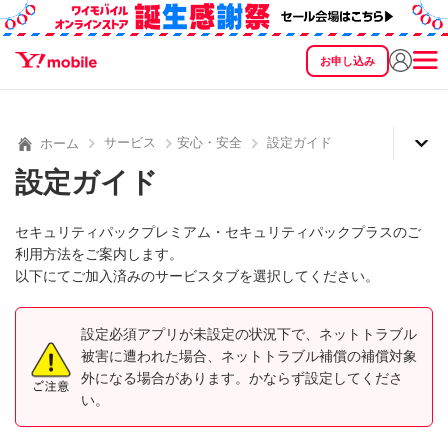
お申し込み
SEARCH
料金
製品
サービス
サポート
eSIM/SIM
サービス
安心・安全
設定ガイド
ホーム
設定ガイド
セキュリティパックプレミアム・セキュリティパックプラスのご
利用方法をご案内します。
以下にてご加入済みのサービスタブを選択してください。
設定必須アプリが未設定の状況下で、ネットトラブル
被害に遭われた場合、ネットトラブル補償の補償対象
外になる場合があります。かならず設定してくださ
い。